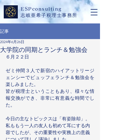
​ESPconsulting
志岐亜希子税理士事務所
記事
2024年6月26日
大学院の同期とランチ＆勉強会
６月２２日
ゼミ仲間３人で新宿のハイアットリージ
ェンシーでビュッフェランチ＆勉強会を
楽しみました。
皆が税理士ということもあり、様々な情
報交換ができ、非常に有意義な時間でし
た。
今日の主なトピックスは「有姿除却」。
私ももう一人の友人も初めて耳にする内
容でしたが、その重要性や実務上の意義
について詳しく議論しました。