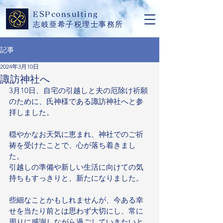
​ESPconsulting
志岐亜希子税理士事務所
記事
2024年3月10日
諏訪神社へ
3月10日、自宅の引越しと夫の厄除け祈願
のために、氏神様である諏訪神社へと参
拝しました。
穏やかなお天気に恵まれ、神社でのご祈
祷を受けたことで、心が落ち着きまし
た。
引越しの準備や新しい生活に向けての気
持ちもすっきりと、新たになりました。
些細なことかもしれませんが、今ある幸
せを当たり前とは思わず大切にし、常に
周りに感謝しながら過ごしていきたいと